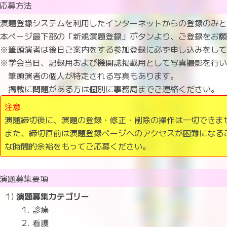
応募方法
演題登録システムを利用したインターネットからの登録のみ
本ページ最下部の「新規演題登録」ボタンより、ご登録をお
※筆頭演者は後日ご案内をする参加登録に必ず申し込みをし
※学会当日、記録用および機関誌掲載用として写真撮影を行
筆頭演者の個人が特定される写真もあります。
掲載に問題がある方は個別に事務局までご連絡ください。
注意
演題締切後に、演題の登録・修正・削除の操作は一切できま
また、締切直前は演題登録ページへのアクセスが困難になる
な時間的余裕をもってご応募ください。
演題募集要項
演題募集カテゴリー
診療
看護