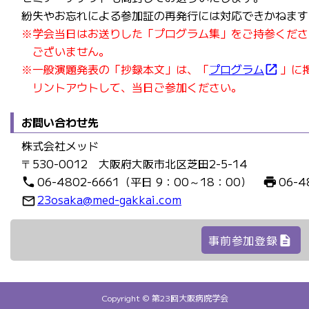
紛失やお忘れによる参加証の再発行には対応できかねます
※学会当日はお送りした「プログラム集」をご持参くださ
ございません。
※一般演題発表の「抄録本文」は、「
プログラム
」に
open_in_new
リントアウトして、当日ご参加ください。
お問い合わせ先
株式会社メッド
〒530-0012 大阪府大阪市北区芝田2-5-14
06-4802-6661（平日 9：00～18：00）
06-4
phone
print
23osaka@med-gakkai.com
mail_outline
事前参加登録
description
Copyright © 第23回大阪病院学会