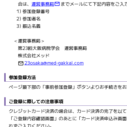
合は、
運営事務局
までメールにて下記内容をご入
mail_outline
参加登録番号
参加者名
振込名義
＜運営事務局＞
第23回大阪病院学会 運営事務局
株式会社メッド
23osaka@med-gakkai.com
mail_outline
参加登録方法
ページ最下部の「事前参加登録」ボタンよりお手続きをお
ご登録に際しての注意事項
クレジットカード決済の場合は、カード決済の完了を以て
「ご登録内容確認画面」のあとに「カード決済申込み画面
れずご入力ください。