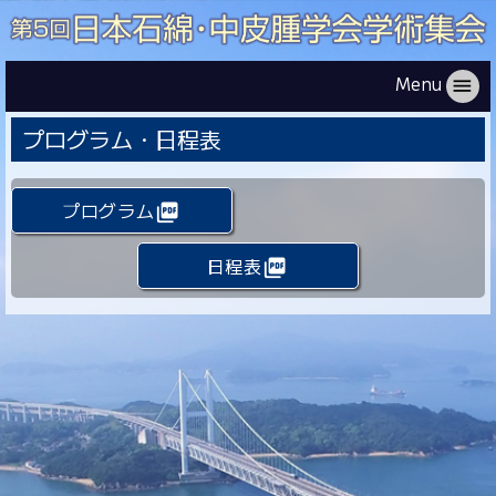
Menu
menu
プログラム・日程表
プログラム
picture_as_pdf
日程表
picture_as_pdf