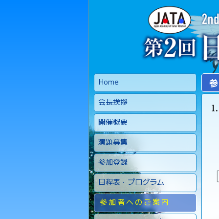
Home
参
会長挨拶
開催概要
演題募集
参加登録
日程表・プログラム
参加者へのご案内