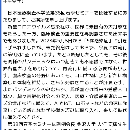
子生物学）
日本医療検査科学会第38回春季セミナーを開催するにあ
たりまして、ご挨拶を申し上げます。
新型コロナウイルス感染症は、世界に未曽有の大打撃を
もたらした一方、臨床検査の重要性を再認識させた出来事
でもありました。2023年5月8日から「5類感染症」に引き
下げられましたが、未だ終息はしておらず、今夏には流行
の第9波に至っています。たとえ終息したとしても、その後
も同様のパンデミックはいつ起きても不思議ではなく、世
界各国が手を取り合って、再流行に備える必要がありま
す。臨床検査の分野においても、コロナ禍により新たに構
築した体制を維持し、さらに発展させることが肝要です。
またパンデミックのみならず、我が国では将来の労働人口
減少、超々高齢化社会への突入、医療・介護従事者のニー
ズの増加などに備えて、AIやIoT、ロボットなどの急速に発
達している新たな科学技術を巧みに取り入れ、来たる時代
に備えるべきです。
第38回春季セミナーは副例会長 金沢大学 大江 宏康先生