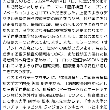
のご協力のもと、2024年4月14日（日）に金沢市文化ホ
ールで開催いたします。テーマは「臨床検査のオープンイ
ノベーション」とさせていただきました。上記のようなデ
ジタル経済に伴う技術革新の流れをつかみ、我が国におけ
る正確な診断、最適な治療、最良のヘルスケアに寄与する
ためには、産学のより強固な連携が益々必要になります。
産学連携は本学会の強みであるとともに、本会の果たすべ
き役割の一つと考えております。また、もう一つ開く（オ
ープン）べき窓として、世界への窓がございます。急速に
進歩する臨床検査の情報をつかみ、また我が国の優れた技
術を海外へ発信するために、ヨーロッパ諸国やASEANで行
われているような密な国際交流、国際連携の必要性が増し
てきております。
このようなテーマをもとに、特別講演として国際医療福
祉大学大学院長 矢冨 裕先生から、「病院検査部を中心とし
た産官学連携による、肝線維化マーカーであるオートタキ
シンなどの体外診断薬の臨床実装」について、教育講演と
して金沢大学 副学長 松本 邦夫先生からは、「金沢大学発
ベンチャーキャピタル ヴィジョンインキュベートと未来知