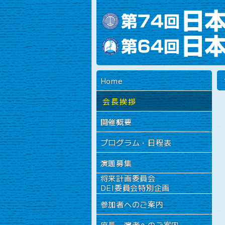
Home
会長挨拶
開催概要
プログラム・日程表
演題募集
将来計画委員会
DEI委員会特別企画
参加者へのご案内
座長・演者へのご案内