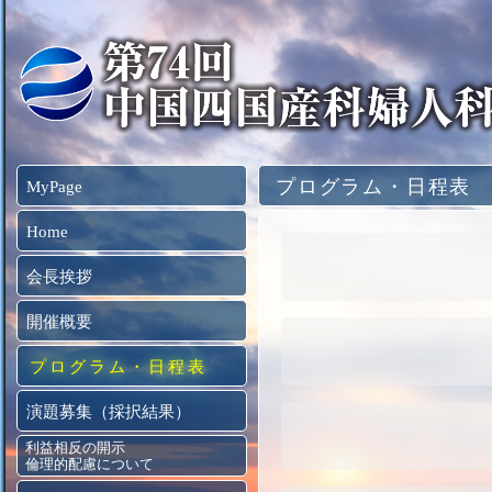
プログラム・日程表
MyPage
Home
会長挨拶
開催概要
プログラム・日程表
演題募集（採択結果）
利益相反の開示
倫理的配慮について