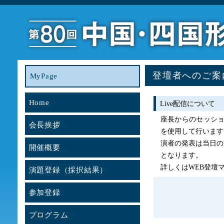
登壇者へのご案
MyPage
Home
Live配信について
座長からのセッショ
会長挨拶
を使用して行います
演者の発表は当日の
開催概要
となります。
詳しくはWEB登壇
演題登録（採択結果）
参加登録
プログラム