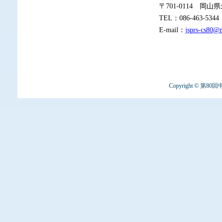
〒701-0114 岡山県
TEL：086-463-5344
E-mail：
jsprs-cs80@
Copyright ©