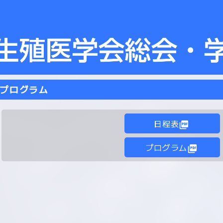
プログラム
日程表
picture_as_pdf
プログラム
picture_as_pdf