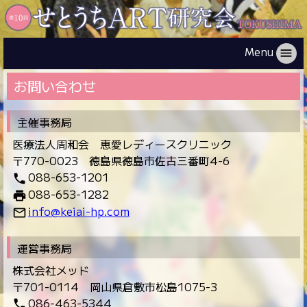
Menu
menu
お問い合わせ
主催事務局
医療法人周和会 恵愛レディースクリニック
〒770-0023 徳島県徳島市佐古三番町4-6
088-653-1201
phone
088-653-1282
print
info@keiai-hp.com
mail_outline
運営事務局
株式会社メッド
〒701-0114 岡山県倉敷市松島1075-3
086-463-5344
phone