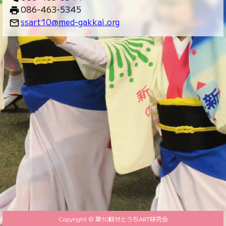
086-463-5345
print
ssart10@med-gakkai.org
mail_outline
Copyright © 第10回せとうちART研究会