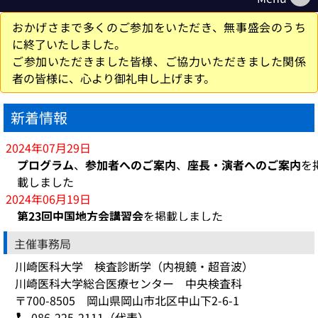
おかげさまで多くのご参加をいただき、無事盛会のうち
に終了いたしました。
ご参加いただきました皆様、ご協力いただきました関係
者の皆様に、心より御礼申し上げます。
新着情報
2024年07月29日
プログラム
、
参加者へのご案内
、
座長・演者へのご案内
を
載しました
2024年06月19日
第23回中国地方会講習会
を掲載しました
2024年06月10日
主催事務局
参加登録
を掲載しました
川崎医科大学 検査診断学（内視鏡・超音波）
2024年06月05日
川崎医科大学総合医療センター 中央検査科
演題募集を締め切りました
〒700-8505 岡山県岡山市北区中山下2-6-1
2024年05月29日
086-225-2111（代表）
演題募集期間を延長しました