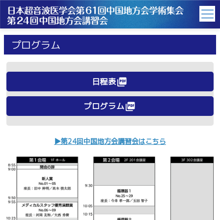
プログラム
日程表
picture_as_pdf
プログラム
picture_as_pdf
▶第24回中国地方会講習会はこちら