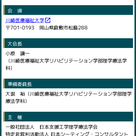
会 場
川崎医療福祉大学
open_in_new
〒701-0193 岡山県倉敷市松島288
大会長
小原 謙一
（川崎医療福祉大学リハビリテーション学部理学療法学
科）
準備委員長
大坂 裕（川崎医療福祉大学リハビリテーション学部理学
療法学科）
主 催
一般社団法人 日本支援工学理学療法学会
特定非営利活動法人 日本シーティング・コンサルタント