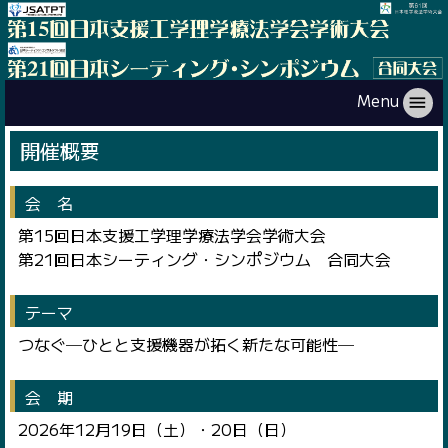
Menu
menu
開催概要
会 名
第15回日本支援工学理学療法学会学術大会
第21回日本シーティング・シンポジウム 合同大会
テーマ
つなぐ─ひとと支援機器が拓く新たな可能性─
会 期
2026年12月19日（土）・20日（日）