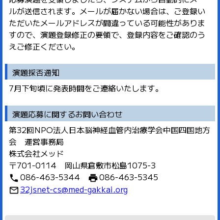
ルが送信されます。メールが届かない場合は、ご登録い
ただいたメールアドレスが間違っている可能性がありま
すので、演題登録修正の要領で、登録内容をご確認のう
えご修正ください。
演題採否通知
7月下旬頃に発表時間をご連絡いたします。
演題応募に関するお問い合わせ
第32回NPO法人日本脳神経血管内治療学会中国四国地方
会 運営事務局
株式会社メッド
〒701-0114 岡山県倉敷市松島1075-3
086-463-5344
086-463-5345
phone
print
32jsnet-cs@med-gakkai.org
mail_outline