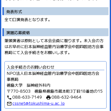
発表形式
全て口演発表となります。
演題応募資格
筆頭演者は原則として本会会員に限ります。未入会の方
はお早めに日本脳神経血管内治療学会中国四国地方会事
務局にて入会手続きをお願いします。
入会手続きのお問い合わせ
NPO法人日本脳神経血管内治療学会中国四国地方会
事務局
徳島大学 脳神経外科内
〒770-8503 徳島県徳島市蔵本町3丁目18番地の15
088-633-7149
088-632-9464
phone
print
cssnet@tokushima-u.ac.jp
mail_outline