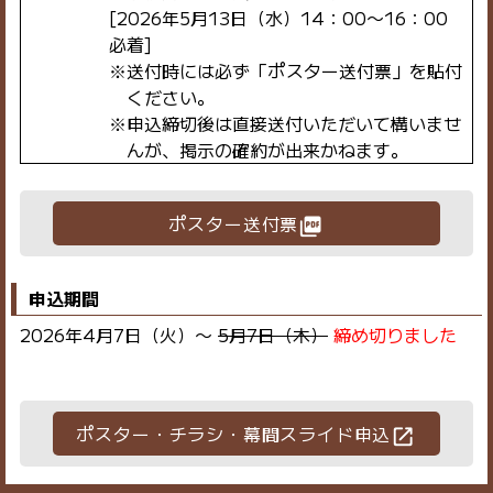
[2026年5月13日（水）14：00〜16：00
必着]
※送付時には必ず「ポスター送付票」を貼付
ください。
※申込締切後は直接送付いただいて構いませ
んが、掲示の確約が出来かねます。
ポスター送付票
picture_as_pdf
申込期間
2026年4月7日（火）〜
5月7日（木）
締め切りました
ポスター・チラシ・幕間スライド申込
open_in_new