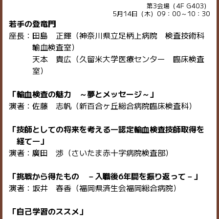
第3会場（4F G403）
5月14日（木）09：00～10：30
若手の登竜門
座長：田島 正輝（神奈川県立足柄上病院 検査技術科
輸血検査室）
天本 貴広（久留米大学医療センター 臨床検査
室）
「輸血検査の魅力 ～夢とメッセージ～」
演者：佐藤 志帆（新百合ヶ丘総合病院臨床検査科）
「技師としての将来を考える―認定輸血検査技師取得を
経て―」
演者：廣田 渉（さいたま赤十字病院検査部）
「挑戦から得たもの －入職後6年間を振り返って－」
演者：坂井 春香（福岡県済生会福岡総合病院）
「自己学習のススメ」