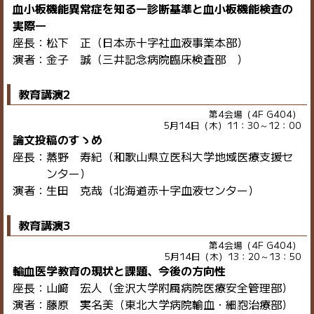
血小板機能異常症を知る―診断基準と血小板機能検査の
実際―
座長：松下 正（日本赤十字社血液事業本部）
演者：金子 誠（三井記念病院臨床検査部 ）
教育講演2
第4会場（4F G404）
5月14日（木）11：30～12：00
論文投稿のすゝめ
座長：蒸野 寿紀（和歌山県立医科大学地域医療支援セ
ンター）
演者：生田 克哉（北海道赤十字血液センター）
教育講演3
第4会場（4F G404）
5月14日（木）13：20～13：50
輸血医学教育の現状と課題、今後の方向性
座長：山﨑 宏人（金沢大学附属病院医療安全管理部）
演者：藤原 実名美（東北大学病院輸血・細胞治療部）