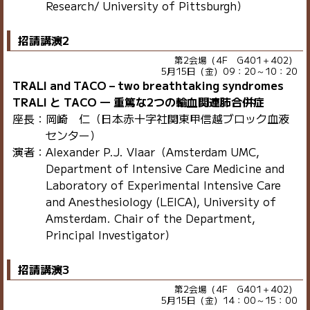
Research/ University of Pittsburgh）
招請講演2
第2会場（4F G401＋402）
5月15日（金）09：20～10：20
TRALI and TACO – two breathtaking syndromes
TRALI と TACO ― 重篤な2つの輸血関連肺合併症
座長：岡崎 仁（日本赤十字社関東甲信越ブロック血液
センター）
演者：Alexander P.J. Vlaar（Amsterdam UMC,
Department of Intensive Care Medicine and
Laboratory of Experimental Intensive Care
and Anesthesiology (LEICA), University of
Amsterdam. Chair of the Department,
Principal Investigator）
招請講演3
第2会場（4F G401＋402）
5月15日（金）14：00～15：00