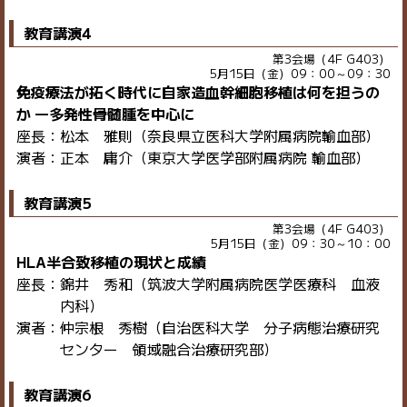
教育講演4
第3会場（4F G403）
5月15日（金）09：00～09：30
免疫療法が拓く時代に自家造血幹細胞移植は何を担うの
か ―多発性骨髄腫を中心に
座長：松本 雅則（奈良県立医科大学附属病院輸血部）
演者：正本 庸介（東京大学医学部附属病院 輸血部）
教育講演5
第3会場（4F G403）
5月15日（金）09：30～10：00
HLA半合致移植の現状と成績
座長：錦井 秀和（筑波大学附属病院医学医療科 血液
内科）
演者：仲宗根 秀樹（自治医科大学 分子病態治療研究
センター 領域融合治療研究部）
教育講演6