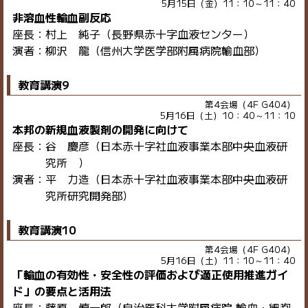
5月15日（金）11：10～11：40
非溶血性輸血副反応
座長：村上 純子（長野県赤十字血液センター）
演者：柳沢 龍（信州大学医学部附属病院輸血部）
教育講演9
第4会場（4F G404）
5月16日（土）10：40～11：10
本邦の新規血液製剤の開発に向けて
座長：谷 慶彦（日本赤十字社血液事業本部中央血液研
究所 ）
演者：平 力造（日本赤十字社血液事業本部中央血液研
究所研究開発部）
教育講演10
第4会場（4F G404）
5月16日（土）11：10～11：40
「輸血の有効性・安全性の評価および適正使用推進ガイ
ド」の要点と活用法
座長：藤原 慎一郎（自治医科大学附属病院 輸血・細胞