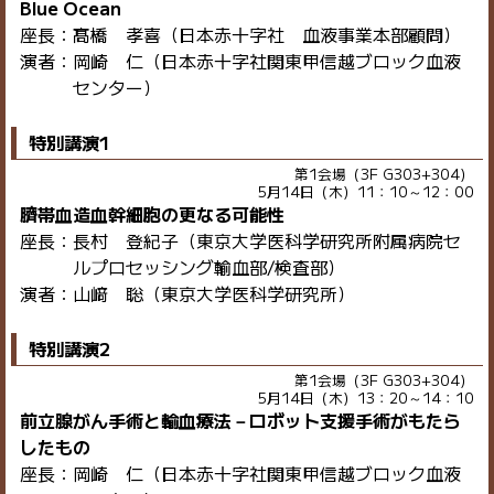
Blue Ocean
座長：髙橋 孝喜（日本赤十字社 血液事業本部顧問）
演者：岡崎 仁（日本赤十字社関東甲信越ブロック血液
センター）
特別講演1
第1会場（3F G303+304）
5月14日（木）11：10～12：00
臍帯血造血幹細胞の更なる可能性
座長：長村 登紀子（東京大学医科学研究所附属病院セ
ルプロセッシング輸血部/検査部）
演者：山﨑 聡（東京大学医科学研究所）
特別講演2
第1会場（3F G303+304）
5月14日（木）13：20～14：10
前立腺がん手術と輸血療法－ロボット支援手術がもたら
したもの
座長：岡崎 仁（日本赤十字社関東甲信越ブロック血液