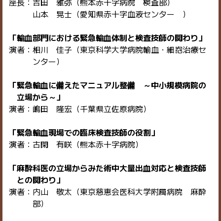
座長：吉田 雅弥（熊本赤十字病院 検査部）
山本 晃士（愛知県赤十字血液センター ）
「輸血部門における緊急輸血体制と検査技師の関わり」
演者：相川 佳子（東京科学大学病院輸血・細胞治療セ
ンター）
「緊急輸血に備えたマニュアル整備 ～中小規模病院の
立場から～」
演者：嶋田 隆宏（千葉県立佐原病院）
「緊急輸血現場での臨床検査技師の役割」
演者：古閑 有咲（熊本赤十字病院）
「麻酔科医の立場からみた術中大量出血対応と検査技師
との関わり」
演者：内山 敬太（東京慈恵会医科大学附属病院 麻酔
部）