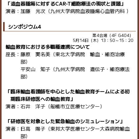
「造血器腫瘍に対するCAR-T細胞療法の現状と課題」
演者：加藤 光次（九州大学病院血液腫瘍心血管内科 ）
シンポジウム4
第4会場（4F G404）
5月14日（木）13：50～15：20
輸血教育における多職種連携について
座長：藤原 実名美（東北大学病院 輸血・細胞治療
部）
平安山 知子（九州大学病院 遺伝子・細胞療法
部）
「臨床輸血看護師を中心とした輸血教育チームによる初
期臨床研修医への輸血教育」
演者：石井 洋子（船橋市立医療センター）
「研修医を対象とした緊急輸血のシミュレーション」
演者：日高 陽子（東邦大学医療センター大森病院輸血
部）