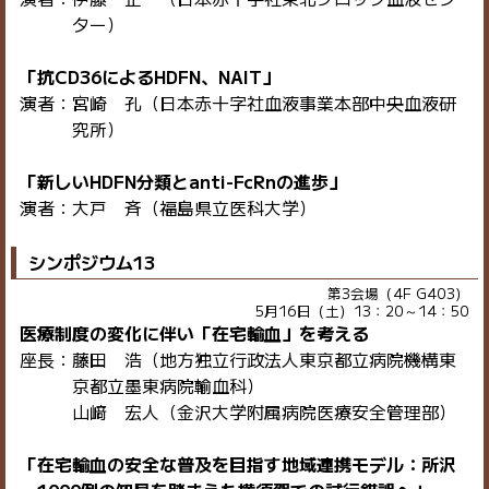
ター）
「抗CD36によるHDFN、NAIT」
演者：宮崎 孔（日本赤十字社血液事業本部中央血液研
究所）
「新しいHDFN分類とanti-FcRnの進歩」
演者：大戸 斉（福島県立医科大学）
シンポジウム13
第3会場（4F G403）
5月16日（土）13：20～14：50
医療制度の変化に伴い「在宅輸血」を考える
座長：藤田 浩（地方独立行政法人東京都立病院機構東
京都立墨東病院輸血科）
山﨑 宏人（金沢大学附属病院医療安全管理部）
「在宅輸血の安全な普及を目指す地域連携モデル：所沢