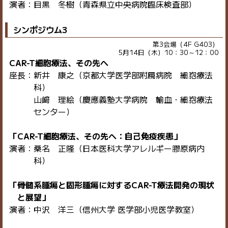
演者：目黒 冬樹（青森県立中央病院臨床検査部）
シンポジウム3
第3会場（4F G403）
5月14日（木）10：30～12：00
CAR-T細胞療法、その先へ
座長：新井 康之（京都大学医学部附属病院 細胞療法
科）
山﨑 理絵（慶應義塾大学病院 輸血・細胞療法
センター）
「CAR-T細胞療法、その先へ：自己免疫疾患」
演者：桑名 正隆（日本医科大学アレルギー膠原病内
科）
「骨髄系腫瘍と固形腫瘍に対するCAR-T療法開発の現状
と展望」
演者：中沢 洋三（信州大学 医学部小児医学教室）