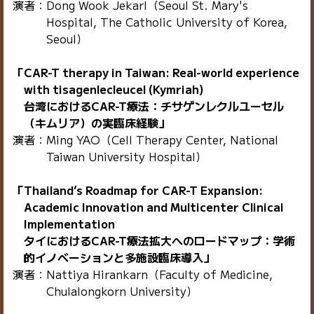
演者：Dong Wook Jekarl（Seoul St. Mary's
Hospital, The Catholic University of Korea,
Seoul）
「CAR-T therapy in Taiwan: Real-world experience
with tisagenlecleucel (Kymriah)
台湾におけるCAR-T療法：チサゲンレクルユーセル
（キムリア）の実臨床経験」
演者：Ming YAO（Cell Therapy Center, National
Taiwan University Hospital）
「Thailand’s Roadmap for CAR-T Expansion:
Academic Innovation and Multicenter Clinical
Implementation
タイにおけるCAR-T療法拡大へのロードマップ：学術
的イノベーションと多施設臨床導入」
演者：Nattiya Hirankarn（Faculty of Medicine,
Chulalongkorn University）