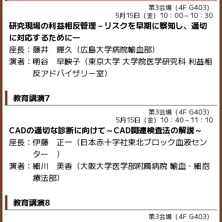
第3会場（4F G403）
5月15日（金）10：00～10：30
研究現場の利益相反管理－リスクを早期に察知し、適切
に対応するために―
座長：藤井 輝久（広島大学病院輸血部）
演者：明谷 早映子（東京大学 大学院医学研究科 利益相
反アドバイザリー室）
教育講演7
第3会場（4F G403）
5月15日（金）10：40～11：10
CADの適切な診断に向けて～CAD関連検査法の解説～
座長：伊藤 正一（日本赤十字社東北ブロック血液セン
ター ）
演者：細川 美香（大阪大学医学部附属病院 輸血・細胞
療法部）
教育講演8
第3会場（4F G403）