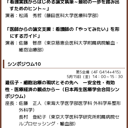
「看護実践からはじめる論文執筆～最初の一歩を踏み出
すためのヒント～」
演者：松浦 秀哲（藤田医科大学医療科学部）
「医師からの論文支援：看護師の「やってみたい」を形
にするガイド」
演者：佐藤 智彦（東京慈恵会医科大学附属病院輸血・
細胞治療部）
シンポジウム10
第5会場（4F G414+415）
5月15日（金）14：00～15：30
遺伝子・細胞治療の現状とその先へ ー安全性・有効
性・医療経済の観点からー（日本再生医療学会合同シン
ポジウム）
座長：佐藤 正人（東海大学医学部医学科 外科学系整形
外科学）
長村 登紀子（東京大学医科学研究所附属病院セ
ルプロセッシング・輸血部）