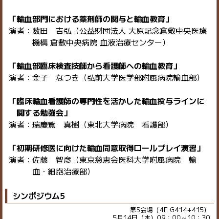
「輸血部門における薬剤師の関与と輸血教育」
演者：薮田 吉弘（公益財団法人 大原記念倉敷中央医療
機構 倉敷中央病院 血液治療センター）
「輸血部臨床検査技師から看護師への輸血教育」
演者：金子 なつき（弘前大学医学部附属病院輸血部）
「臨床輸血看護師の専門性を活かした輸血投与ラインに
関する勉強会」
演者：瑞慶覧 真樹（東北大学病院 看護部）
「初期研修医に向けた輸血同意取得ロールプレイ演習」
演者：佐藤 智彦（東京慈恵会医科大学附属病院 輸
血・細胞治療部）
シンポジウム5
第5会場（4F G414+415）
5月14日（木）09：00～10：30