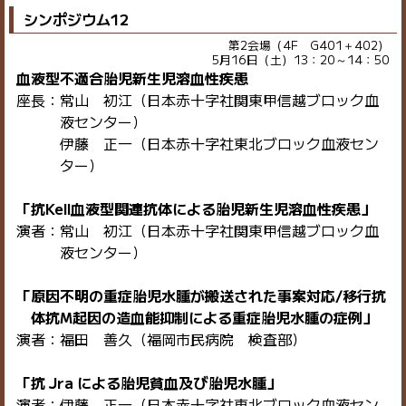
シンポジウム12
第2会場（4F G401＋402）
5月16日（土）13：20～14：50
血液型不適合胎児新生児溶血性疾患
座長：常山 初江（日本赤十字社関東甲信越ブロック血
液センター）
伊藤 正一（日本赤十字社東北ブロック血液セン
ター）
「抗Kell血液型関連抗体による胎児新生児溶血性疾患」
演者：常山 初江（日本赤十字社関東甲信越ブロック血
液センター）
「原因不明の重症胎児水腫が搬送された事案対応/移行抗
体抗M起因の造血能抑制による重症胎児水腫の症例」
演者：福田 善久（福岡市民病院 検査部）
「抗 Jra による胎児貧血及び胎児水腫」
演者：伊藤 正一（日本赤十字社東北ブロック血液セン