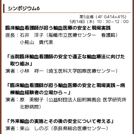
シンポジウム6
第5会場（4F G414+415）
5月14日（木）10：30～12：00
臨床輸血看護師が担う輸血医療の安全と現場実践
座長：石井 洋子（船橋市立医療センター 看護局）
小見山 貴代美
「当院臨床輸血看護師の安全で適正な輸血療法に向けた
取り組み」
演者：小林 祥一（埼玉医科大学国際医療センター）
「臨床輸血看護師が担う輸血医療の安全と現場実践～病
棟輸血経験者の立場から～」
演者：原 美樹子（公益財団法人田附興風会 医学研究所
北野病院）
「外来輸血の実施とその後の安全について考える」
演者：東山 しのぶ（奈良県総合医療センター）