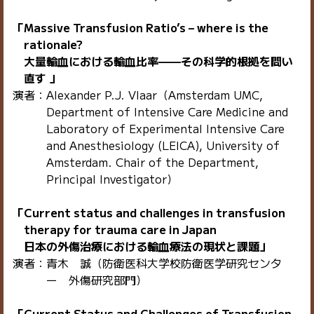
「Massive Transfusion Ratio’s – where is the
rationale?
大量輸血における輸血比率——その科学的根拠を問い
直す 」
演者：Alexander P.J. Vlaar（Amsterdam UMC,
Department of Intensive Care Medicine and
Laboratory of Experimental Intensive Care
and Anesthesiology (LEICA), University of
Amsterdam. Chair of the Department,
Principal Investigator）
「Current status and challenges in transfusion
therapy for trauma care in Japan
日本の外傷治療における輸血療法の現状と課題」
演者：青木 誠（防衛医科大学校防衛医学研究センタ
ー 外傷研究部門）
「Current Status and Challenges of Transfusion