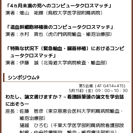
「4ヵ月未満の児へのコンピュータクロスマッチ」
演者：畑山 祐輝（鳥取大学医学部附属病院）
「造血幹細胞移植後のコンピュータクロスマッチ」
演者：水村 真也（虎の門病院輸血・細胞治療部）
「特殊な状況下（緊急輸血・臓器移植）におけるコンピ
ュータクロスマッチ」
演者：伊藤 誠（北海道大学病院検査・輸血部）
シンポジウム9
第5会場（4F G414+415）
5月15日（金）09：00～10：30
わたし、論文書けますか？－看護師筆頭の論文を学会誌
に出そう―
座長：佐藤 智彦（東京慈恵会医科大学附属病院輸血・
細胞治療部）
猪越 ひろむ（千葉大学医学部附属病院看護部放
射線・中央診療施設 輸血・細胞療法部担当）