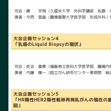
司会：唐 宇飛（久留米大学 外科学講座 乳腺・
演者：今西 宣晶（慶應義塾大学医学部 形成外科／
大会企画セッション4
「乳癌のLiquid Biopsyの現状」
司会：佐治 重衡（福島県立医科大学医学部 腫瘍内
演者：内藤 陽一（国立がん研究センター東病院 総
大会企画セッション5
「HR陽性HER2陰性転移再発乳がんの現在の
図」