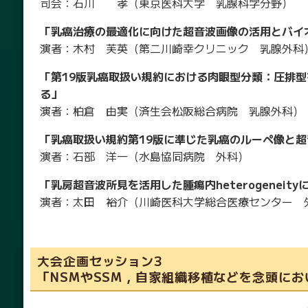
司会：石川 孝（東京医科大学 乳腺科学分野）
「乳癌治療の最適化に向けた超音波画像の活用とバイ
演者：木村 芙英（第二川崎幸クリニック 乳腺外科
「第19版乳癌取扱い規約における肉眼型分類：圧排
る」
演者：柏倉 由実（済生会松阪総合病院 乳腺外科）
「乳癌取扱い規約第19版に準じた乳癌のルーペ像と
演者：石部 洋一（水島協同病院 外科）
「乳房超音波所見を活用した腫瘍内heterogenei
演者：太田 裕介（川崎医科大学総合医療センター 
大会企画セッション3
「NSMやSSM，自家組織移植などを念頭に