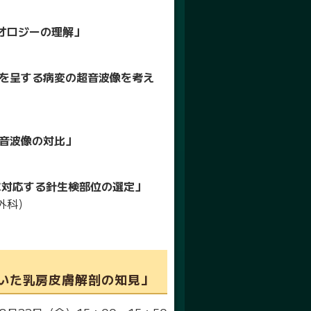
オロジーの理解」
）
型を呈する病変の超音波像を考え
超音波像の対比」
tyに対応する針生検部位の選定」
外科）
おいた乳房皮膚解剖の知見」