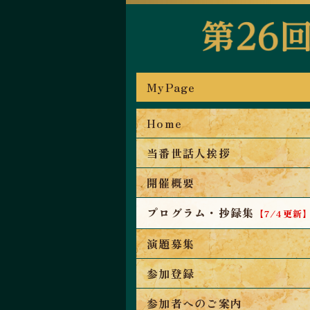
MyPage
Home
当番世話人挨拶
開催概要
プログラム・抄録集
【7/4更新
演題募集
参加登録
参加者へのご案内