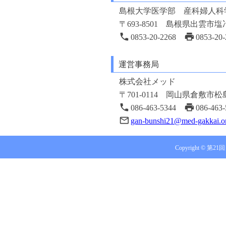
2022年05月09日
会期を再変
島根大学医学部 産科婦人科
2022年04月01日
会期を延期
〒693-8501 島根県出雲市塩冶
演題募集
2022年03月23日
演題募集期
phone
print
0853-20-2268
0853-20
2022年03月10日
宿泊案内
を
2022年03月03日
演題登録を
運営事務局
2022年03月02日
演題募集
を
2022年02月16日
ホームペー
株式会社メッド
〒701-0114 岡山県倉敷市松島1
phone
print
086-463-5344
086-46
mail_outline
gan-bunshi21@med-gakkai.o
Copyright ©