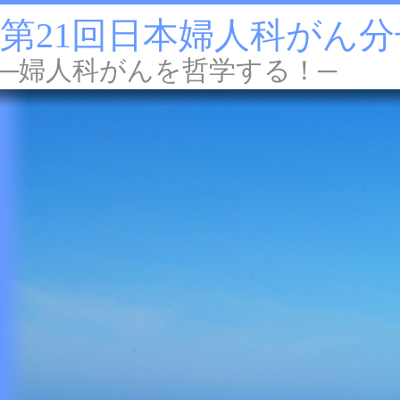
第21回日本婦人科がん
─婦人科がんを哲学する！─