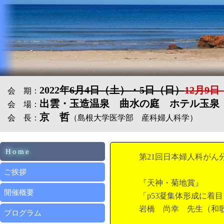
2022年
6月4日（土）・5日（日）
12月9
会 期：
出雲・玉造温泉 曲水の庭 ホテル玉泉
会 場：
京 哲
会 長：
（島根大学医学部 産科婦人科学）
Home
第21回日本婦人科が
ご挨拶
『天神・菊地賞』
開催概要
「p53凝集体形成に着
岩橋 尚幸 先生（和
プログラム