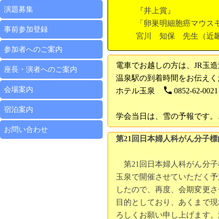
演題募集
『井上賞』
「卵巣明細胞癌マウス
事前参加登録
宮川 知保 先生（近
参加者へのご案内
電車でお越しの方は、JR玉
座長・演者へのご案内
温泉駅の到着時間をお伝えく
phone
会場案内
ホテル玉泉
0852-62-0021
宿泊案内
学会当日は、雪の予報です。
お問い合わせ
第21回日本婦人科がん分子
第21回日本婦人科がん分子標
玉泉で開催させていただく予
したので、再度、会期変更さ
目的としており、あくまで現
ろしくお願い申し上げます。