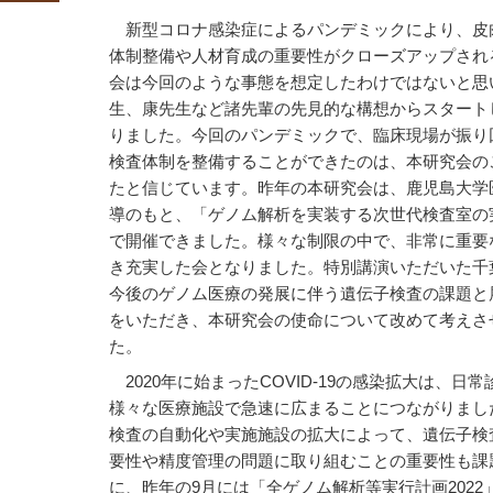
新型コロナ感染症によるパンデミックにより、皮
体制整備や人材育成の重要性がクローズアップされ
会は今回のような事態を想定したわけではないと思
生、康先生など諸先輩の先見的な構想からスタート
りました。今回のパンデミックで、臨床現場が振り
検査体制を整備することができたのは、本研究会の
たと信じています。昨年の本研究会は、鹿児島大学
導のもと、「ゲノム解析を実装する次世代検査室の
で開催できました。様々な制限の中で、非常に重要
き充実した会となりました。特別講演いただいた千
今後のゲノム医療の発展に伴う遺伝子検査の課題と
をいただき、本研究会の使命について改めて考えさ
た。
2020年に始まったCOVID-19の感染拡大は、日
様々な医療施設で急速に広まることにつながりまし
検査の自動化や実施施設の拡大によって、遺伝子検
要性や精度管理の問題に取り組むことの重要性も課
に、昨年の9月には「全ゲノム解析等実行計画202