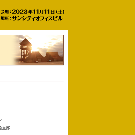
／
輸血部