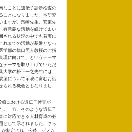
肉なことに遺伝子診断検査の
ることになりました。本研究
いますが、濱崎先生、安東先
し有意義な活動を続けてまい
回される状況の中でも着実に
これまでの活動が基盤となっ
医学部の橋口照人教授のご指
実現に向けて」というテーマ
なテーマを取り上げていただ
葉大学の松下一之先生には、
展望について示唆に富むお話
せられる機会ともなりまし
常診療における遺伝子検査が
た。一方、そのような遺伝子
査に対応できる人材育成の必
題として示されました。さら
2」が制定され、今後、ゲノム