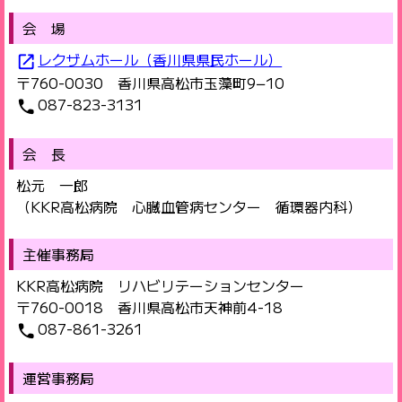
会 場
レクザムホール（香川県県民ホール）
open_in_new
〒760-0030 香川県高松市玉藻町9−10
087-823-3131
phone
会 長
松元 一郎
（KKR高松病院 心臓血管病センター 循環器内科）
主催事務局
KKR高松病院 リハビリテーションセンター
〒760-0018 香川県高松市天神前4-18
087-861-3261
phone
運営事務局