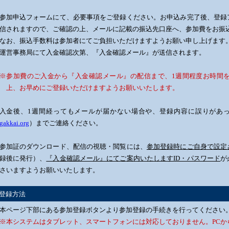
参加申込フォームにて、必要事項をご登録ください。お申込み完了後、登録
信されますので、ご確認の上、メールに記載の振込先口座へ、参加費をお振
なお、振込手数料は参加者にてご負担いただけますようお願い申し上げます
運営事務局にて入金確認次第、『入金確認メール』が送信されます。
※参加費のご入金から『入金確認メール』の配信まで、1週間程度お時間
上、お早めにご登録いただけますようお願いいたします。
入金後、1週間経ってもメールが届かない場合や、登録内容に誤りがあ
gakkai.org
）までご連絡ください。
参加証のダウンロード、配信の視聴・閲覧には、
参加登録時にご自身で設定
録後に発行）、
『入金確認メール』にてご案内いたしますID・パスワード
が
さいますようお願いいたします。
登録方法
本ページ下部にある参加登録ボタンより参加登録の手続きを行ってください
※本システムはタブレット、スマートフォンには対応しておりません。PCか