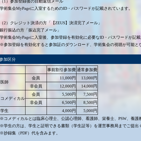
（1）参加登録後の自動返信メール
学術集会MyPageに入室するためのID・パスワードが記載されています。
（2）クレジット決済の方「【ZEUS】決済完了メール」
銀行振込の方「振込完了メール」
学術集会MyPageに入室後、参加登録を有効化に必要なID・パスワードが記
※参加登録を有効化すると参加証のダウンロード、学術集会の視聴が可能と
参加区分
事前割引参加費
通常参加費
会員
11,000円
13,000円
医師
非会員
12,000円
14,000円
会員
5,500円
7,500円
コメディカル
非会員
6,500円
8,500円
学生
4,000円
5,000円
※コメディカルとは臨床心理士、公認心理師、看護師、栄養士、PSW、養護
※学生の方は、学生と証明できる書類（学生証等）を運営事務局までご提出
※抄録集（PDF）代を含みます。