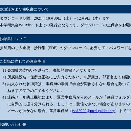
参加証および領収書について
ダウンロード期間：2021年10月30日（土）～12月9日（木）まで
本学術集会WEBサイト上での発行となります。ダウンロードの上保存をお願
抄録集について
参加費のご入金後、抄録集（PDF）のダウンロードに必要なID・パスワード
ご登録に際しての注意事項
参加費の支払いを以って、参加登録完了となります。
所属施設名・住所は正確にご入力ください。※所属は、部署名までお願
納入された参加費は、事務局の事情で学会が開催されない場合を除いて
ねますので予めご了承ください。
迷惑メール防止機能により、運営事務局からのメールが「迷惑フォルダ
に自動的に振り分けられる、もしくは、受信できない場合がありますの
メールが届かない場合、運営事務局（
jsed2020@med-gakkai.org
）までご
お問い合わせ先