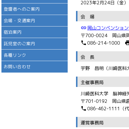
2023年2月24日（金
登壇者へのご案内
会 場
会場・交通案内
link
岡山コンベンション
宿泊案内
〒700-0024 岡山
phone
pri
086-214-1000
託児室のご案内
各種リンク
会 長
お問い合わせ
宇野 昌明（川崎医科
主催事務局
川崎医科大学 脳神経
〒701-0192 岡山県
phone
086-462-1111（
運営事務局