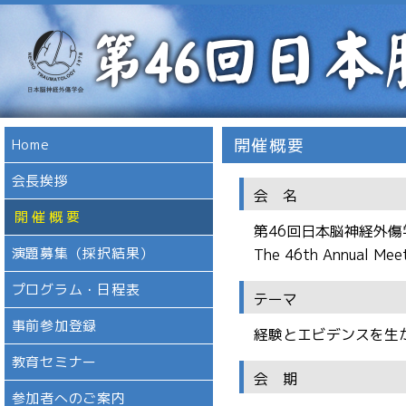
開催概要
Home
会長挨拶
会 名
開催概要
第46回日本脳神経外傷
演題募集（採択結果）
The 46th Annual Meet
プログラム・日程表
テーマ
事前参加登録
経験とエビデンスを生
教育セミナー
会 期
参加者へのご案内