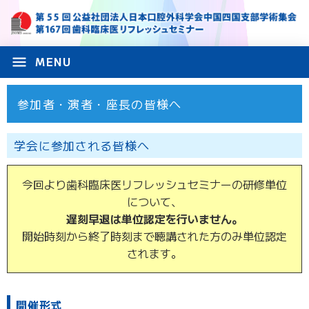
menu
MENU
参加者・演者・座長の皆様へ
学会に参加される皆様へ
今回より歯科臨床医リフレッシュセミナーの研修単位
について、
遅刻早退は単位認定を行いません。
開始時刻から終了時刻まで聴講された方のみ単位認定
されます。
開催形式