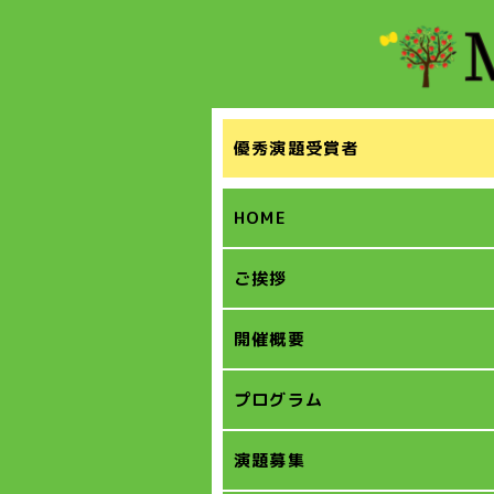
優秀演題受賞者
HOME
ご挨拶
開催概要
プログラム
演題募集