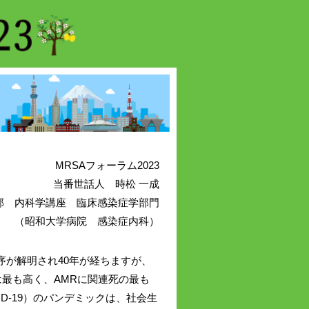
MRSAフォーラム2023
当番世話人 時松 一成
部 内科学講座 臨床感染症学部門
（昭和大学病院 感染症内科）
序が解明され40年が経ちますが、
中でも頻度は最も高く、AMRに関連死の最も
D-19）のパンデミックは、社会生