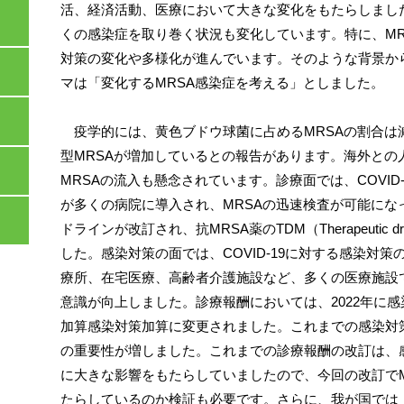
活、経済活動、医療において大きな変化をもたらしまし
くの感染症を取り巻く状況も変化しています。特に、MR
対策の変化や多様化が進んでいます。そのような背景から、
マは「変化するMRSA感染症を考える」としました。
疫学的には、黄色ブドウ球菌に占めるMRSAの割合は
型MRSAが増加しているとの報告があります。海外との
MRSAの流入も懸念されています。診療面では、COVID
が多くの病院に導入され、MRSAの迅速検査が可能になっ
ドラインが改訂され、抗MRSA薬のTDM（Therapeutic dr
した。感染対策の面では、COVID-19に対する感染対
療所、在宅医療、高齢者介護施設など、多くの医療施設
意識が向上しました。診療報酬においては、2022年に
加算感染対策加算に変更されました。これまでの感染対
の重要性が増しました。これまでの診療報酬の改訂は、
に大きな影響をもたらしていましたので、今回の改訂でM
たらしているのか検証も必要です。さらに、我が国では