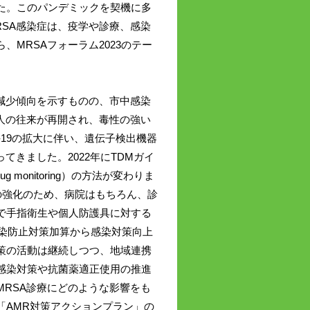
た。このパンデミックを契機に多
SA感染症は、疫学や診療、感染
MRSAフォーラム2023のテー
減少傾向を示すものの、市中感染
人の往来が再開され、毒性の強い
-19の拡大に伴い、遺伝子検出機器
てきました。2022年にTDMガイ
ug monitoring）の方法が変わりま
策の強化のため、病院はもちろん、診
で手指衛生や個人防護具に対する
感染防止対策加算から感染対策向上
策の活動は継続しつつ、地域連携
感染対策や抗菌薬適正使用の推進
RSA診療にどのような影響をも
「AMR対策アクションプラン」の