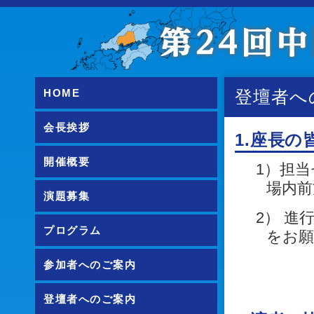
HOME
登壇者へ
会長挨拶
1.座長の
開催概要
1）担当
場内前
演題募集
2） 
プログラム
をお
参加者へのご案内
登壇者へのご案内