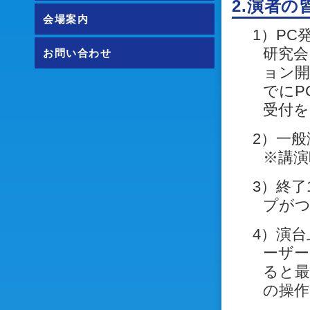
2.演者の
会場案内
1）PC
研究会
お問い合わせ
ョン開
でにP
受付を
2）一
※講演
3）終
プが
4）演
ーザー
ると
の操