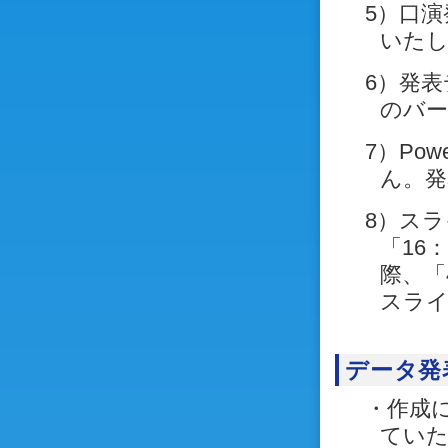
5）口演
いた
6）発表デ
のバ
7）Po
ん。発
8）ス
「16
際、「
スライ
データ発
・作成
ていた