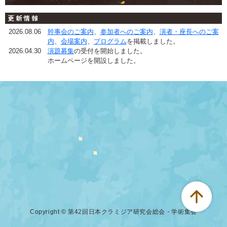
更新情報
2026.08.06
幹事会のご案内
、
参加者へのご案内
、
演者・座長へのご案
内
、
会場案内
、
プログラム
を掲載しました。
2026.04.30
演題募集
の受付を開始しました。
ホームページを開設しました。
arrow_upward
Copyright © 第42回日本クラミジア研究会総会・学術集会