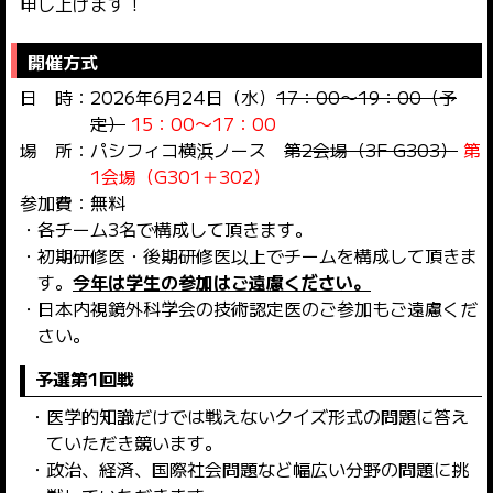
申し上げます！
開催方式
日 時：2026年6月24日（水）
17：00～19：00（予
定）
15：00〜17：00
場 所：パシフィコ横浜ノース
第2会場（3F G303）
第
1会場（G301＋302）
参加費：無料
各チーム3名で構成して頂きます。
初期研修医・後期研修医以上でチームを構成して頂きま
す。
今年は学生の参加はご遠慮ください。
日本内視鏡外科学会の技術認定医のご参加もご遠慮くだ
さい。
予選第1回戦
医学的知識だけでは戦えないクイズ形式の問題に答え
ていただき競います。
政治、経済、国際社会問題など幅広い分野の問題に挑