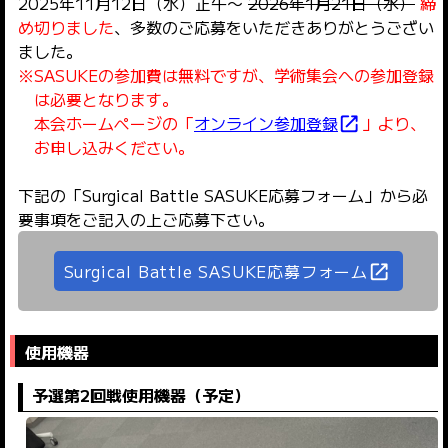
2025年11月12日（水）正午～
2026年1月21日（水）
締
め切りました
、多数のご応募をいただきありがとうござい
ました。
※SASUKEの参加費は無料ですが、学術集会への参加登録
は必要となります。
本会ホームページの「
オンライン参加登録
」より、
open_in_new
お申し込みください。
下記の「Surgical Battle SASUKE応募フォーム」から必
要事項をご記入の上ご応募下さい。
Surgical Battle SASUKE応募フォーム
open_in_new
使用機器
予選第2回戦使用機器（予定）