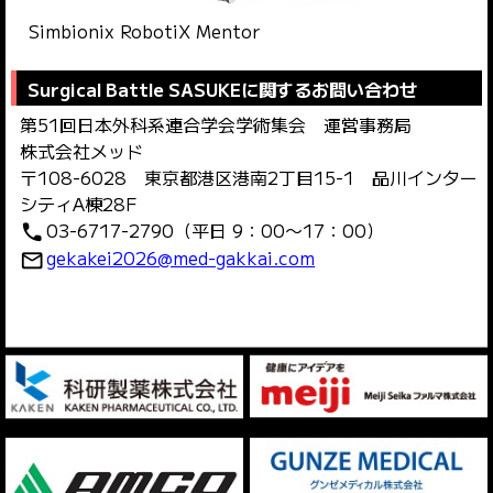
Simbionix RobotiX Mentor
Surgical Battle SASUKEに関するお問い合わせ
第51回日本外科系連合学会学術集会 運営事務局
株式会社メッド
〒108-6028 東京都港区港南2丁目15-1 品川インター
シティA棟28F
03-6717-2790（平日 9：00～17：00）
phone
gekakei2026@med-gakkai.com
mail_outline