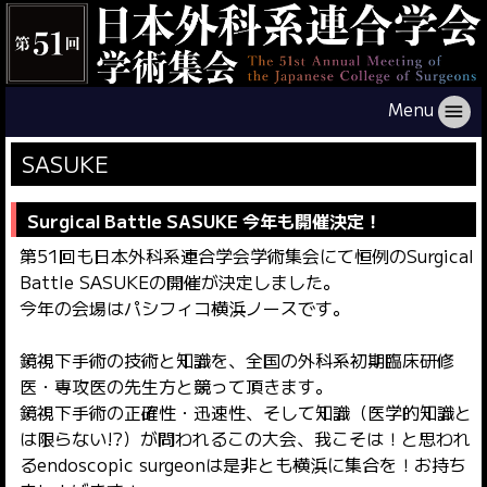
Menu
menu
SASUKE
Surgical Battle SASUKE 今年も開催決定！
第51回も日本外科系連合学会学術集会にて恒例のSurgical
Battle SASUKEの開催が決定しました。
今年の会場はパシフィコ横浜ノースです。
鏡視下手術の技術と知識を、全国の外科系初期臨床研修
医・専攻医の先生方と競って頂きます。
鏡視下手術の正確性・迅速性、そして知識（医学的知識と
は限らない!?）が問われるこの大会、我こそは！と思われ
るendoscopic surgeonは是非とも横浜に集合を！お持ち