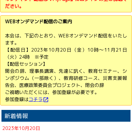
ださい。
WEBオンデマンド配信のご案内
本会は、下記のとおり、WEBオンデマンド配信をいたし
ます。
【配信日】2023年10月20日（金）10時～11月21日
（火）24時 ※予定
【配信セッション】
開会の辞、理事長講演、先達に訊く、教育セミナー、シ
ンポジウム（一部除く）、教育研修コース、災害支援報
告会、医療政策委員会プロジェクト、閉会の辞
ご視聴いただくには、参加登録が必要です。
参加登録は
コチラ
open_in_new
新着情報
2023年10月20日