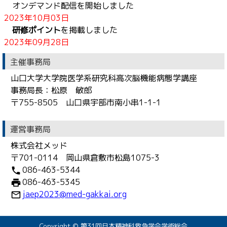
オンデマンド配信を開始しました
2023年10月03日
研修ポイント
を掲載しました
2023年09月28日
MyPage
を掲載しました
主催事務局
2023年09月17日
山口大学大学院医学系研究科高次脳機能病態学講座
発表者・座長の皆様へ
を更新しました
事務局長：松原 敏郎
2023年09月16日
〒755-8505 山口県宇部市南小串1-1-1
プログラム
を更新しました
2023年09月15日
参加者の皆様へ
を掲載しました
運営事務局
発表者・座長の皆様へ
を更新しました
株式会社メッド
2023年09月12日
〒701-0114 岡山県倉敷市松島1075-3
発表者・座長の皆様へ
を掲載しました
086-463-5344
phone
2023年09月04日
086-463-5345
print
プログラム
に日程表を掲載しました
jaep2023@med-gakkai.org
mail_outline
2023年08月24日
事前割引登録期間を延長しました
2023年08月18日
Copyright © 第31回日本精神科救急学会学術総会