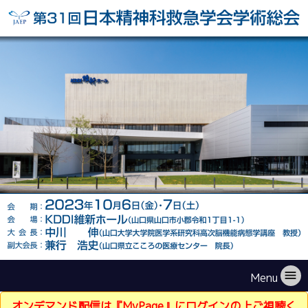
menu
Menu
オンデマンド配信は『MyPage』にログインの上ご視聴く