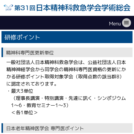
menu
Menu
研修ポイント
精神科専門医更新単位
一般社団法人日本精神科救急学会は、公益社団法人日本
精神神経学会から同学会の精神科専門医資格の更新にか
かる研修ポイント取得対象学会（取得点数の該当群B）
に認定されております。
・最大3単位
（理事長講演・特別講演・先達に訊く・シンポジウム
1～6・教育セミナー1〜3）
＜各1単位＞
日本老年精神医学会 専門医ポイント