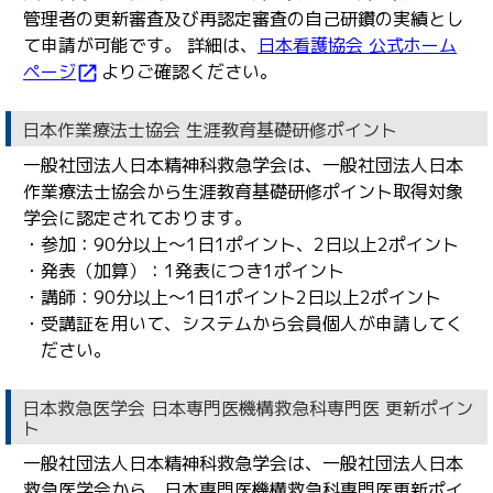
管理者の更新審査及び再認定審査の自己研鑽の実績とし
て申請が可能です。 詳細は、
日本看護協会 公式ホーム
ページ
よりご確認ください。
open_in_new
日本作業療法士協会 生涯教育基礎研修ポイント
一般社団法人日本精神科救急学会は、一般社団法人日本
作業療法士協会から生涯教育基礎研修ポイント取得対象
学会に認定されております。
・参加：90分以上〜1日1ポイント、2日以上2ポイント
・発表（加算）：1発表につき1ポイント
・講師：90分以上〜1日1ポイント2日以上2ポイント
・受講証を用いて、システムから会員個人が申請してく
ださい。
日本救急医学会 日本専門医機構救急科専門医 更新ポイン
ト
一般社団法人日本精神科救急学会は、一般社団法人日本
救急医学会から、日本専門医機構救急科専門医更新ポイ