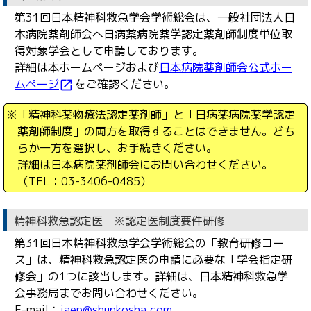
第31回日本精神科救急学会学術総会は、一般社団法人日
本病院薬剤師会へ日病薬病院薬学認定薬剤師制度単位取
得対象学会として申請しております。
詳細は本ホームページおよび
日本病院薬剤師会公式ホー
ムページ
をご確認ください。
open_in_new
※「精神科薬物療法認定薬剤師」と「日病薬病院薬学認定
薬剤師制度」の両方を取得することはできません。どち
らか一方を選択し、お手続きください。
詳細は日本病院薬剤師会にお問い合わせください。
（TEL：03-3406-0485）
精神科救急認定医 ※認定医制度要件研修
第31回日本精神科救急学会学術総会の「教育研修コー
ス」は、精神科救急認定医の申請に必要な「学会指定研
修会」の1つに該当します。詳細は、日本精神科救急学
会事務局までお問い合わせください。
E-mail：
jaep@shunkosha.com