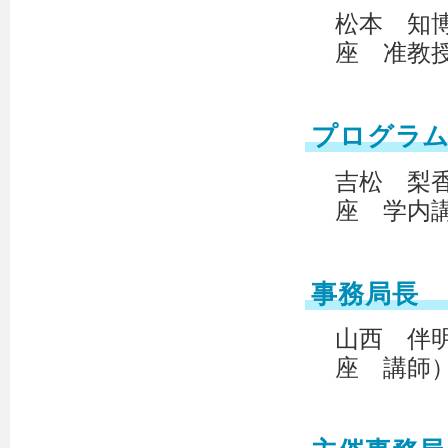
松本 知
座 准教
プログラ
吉松 梨
座 学内
事務局長
山西 伴
座 講師