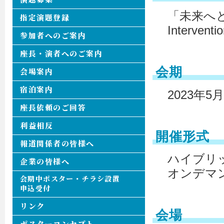
「未来へとつづく
指定演題登録
Interventi
参加者へのご案内
座長・演者へのご案内
会期
会場案内
宿泊案内
2023年
座長依頼のご回答
利益相反
開催形式
報道関係者の皆様へ
ハイブリ
企業の皆様へ
オンデマ
会期中ポスター・チラシ設置
申込受付
リンク
会場
ポスターコンセプト