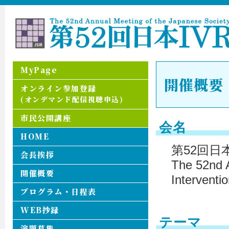
MyPage
開催概要
オンライン参加登録
(オンデマンド配信視聴申込)
市民公開講座
会名
HOME
第52回日
会長挨拶
The 52nd A
開催概要
Interventi
プログラム・日程表
WEB抄録
テーマ
演題募集