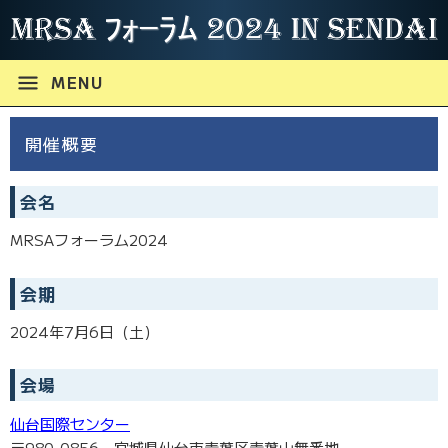
menu
MENU
開催概要
会名
MRSAフォーラム2024
会期
2024年7月6日（土）
会場
仙台国際センター
〒980-0856 宮城県仙台市青葉区青葉山無番地