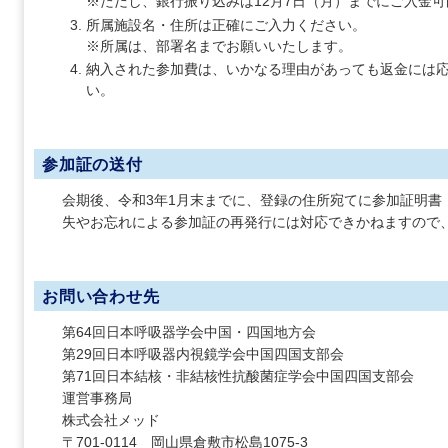
※ただし、銀行振り込みは12月7日（月）までにご入金
所属施設名・住所は正確にご入力ください。
※所属は、部署名までお願いいたします。
納入された参加費は、いかなる理由があっても返金には
い。
参加証の送付
会期後、令和3年1月末までに、登録の住所宛てに参加証明書
失やお忘れによる参加証の再発行には対応できかねますので
お問い合わせ先
第64回日本呼吸器学会中国・四国地方会
第29回日本呼吸器内視鏡学会中国四国支部会
第71回日本結核・非結核性抗酸菌症学会中国四国支部会
運営事務局
株式会社メッド
〒701-0114 岡山県倉敷市松島1075-3