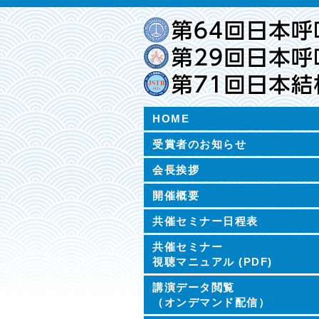
HOME
受賞者のお知らせ
会長挨拶
開催概要
共催セミナー日程表
共催セミナー
視聴マニュアル (PDF)
講演データ閲覧
（オンデマンド配信）