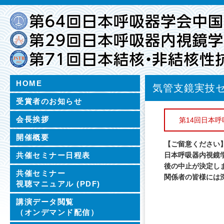
HOME
気管支鏡実技
受賞者のお知らせ
会長挨拶
第14回日本
開催概要
【ご留意ください
共催セミナー日程表
日本呼吸器内視鏡
後の中止が決定し
共催セミナー
関係者の皆様には
視聴マニュアル (PDF)
講演データ閲覧
（オンデマンド配信）