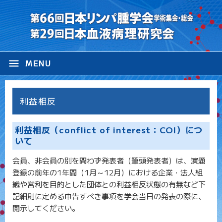
menu
MENU
利益相反
利益相反（conflict of interest：COI）につ
いて
会員、非会員の別を問わず発表者（筆頭発表者）は、演題
登録の前年の1年間（1月～12月）における企業・法人組
織や営利を目的とした団体との利益相反状態の有無など下
記細則に定める申告すべき事項を学会当日の発表の際に、
開示してください。