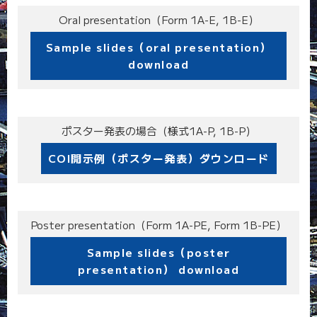
Oral presentation（Form 1A-E, 1B-E）
Sample slides（oral presentation）
download
ポスター発表の場合（様式1A-P, 1B-P）
COI開示例（ポスター発表）ダウンロード
Poster presentation（Form 1A-PE, Form 1B-PE）
Sample slides（poster
presentation） download