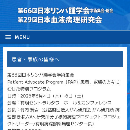
menu
MENU
患者・家族の皆様へ
第66回日本リンパ腫学会学術集会
Patient Advocate Program（PAP）患者、家族の方々に
むけた特別プログラム
日時：2026年6月4日（木）-6日（土）
会場：有明セントラルタワーホール＆カンファレンス
会長：竹内 賢吾（公益財団法人がん研究会 がん研究所 病
理部 部長/がん研究所分子標的病理プロジェクト プロジェ
クトリーダー/有明病院診断病理センター長）