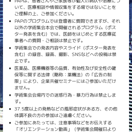
PAPは、患者さんやご家族等が個人の病状や治療につ
いて、医療相談や情報収集をする場ではないことを
ご理解の上、ご参加ください。
PAPのプログラムでは登壇者に質問できますが、それ
以外の学術集会本会で開催されるプログラム（ポス
ター発表を含む）では、医師をはじめとする医療従
事者への質問・ご相談は禁止です。
学術集会での発表内容やスライド（ポスター発表を
含む）の録音、録画、撮影、SNSなどへの投稿は禁
止です。
医薬品、医療機器等の品質、有効性及び安全性の確
保等に関する法律（略称：薬機法）の「広告の制
限」により、企業共催セミナーにはご参加いただけ
ません。
学術集会会場内での迷惑行為・暴力行為は禁止しま
す。
37.5度以上の発熱などの風邪症状がある方、その他
体調不良の方の参加はご遠慮ください。
ご参加にあたっては、注意事項などをお伝えする
「オリエンテーション動画」（学術集会開催日より