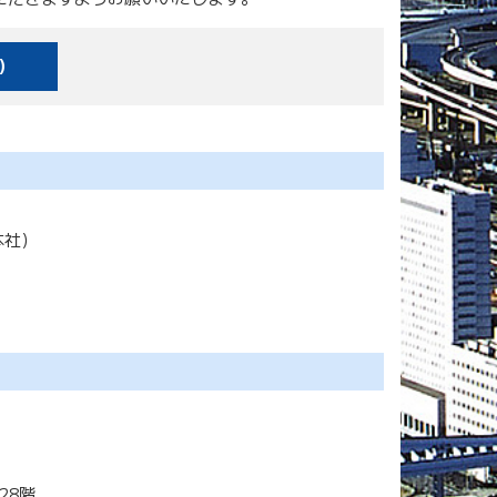
x）
本社）
28階